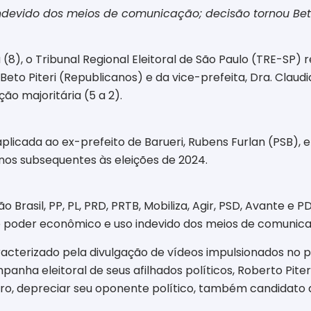
devido dos meios de comunicação; decisão tornou Beto 
(8), o Tribunal Regional Eleitoral de São Paulo (TRE-SP) 
Beto Piteri (Republicanos) e da vice-prefeita, Dra. Claud
ão majoritária (5 a 2).
licada ao ex-prefeito de Barueri, Rubens Furlan (PSB), e 
anos subsequentes às eleições de 2024.
 Brasil, PP, PL, PRD, PRTB, Mobiliza, Agir, PSD, Avante e P
e poder econômico e uso indevido dos meios de comunica
racterizado pela divulgação de vídeos impulsionados no pe
panha eleitoral de seus afilhados políticos, Roberto Pite
ro, depreciar seu oponente político, também candidato ao