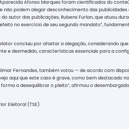
 Aparecida Afonso Marques foram cientificados do conte
 e não podem alegar desconhecimento das publicidades 
o autor das publicações, Rubens Furlan, que atuou duran
eito no exercício de seu segundo mandato”, fundamentou 
ator concluiu por afastar a alegação, considerando que
e e desmedido, características essenciais para a configur
ilmar Fernandes, também votou — de acordo com disposi
ejo aqui que este caso é grave, como bem destacado no
forma a desequilibrar o pleito”, afirmou o desembargado
or Eleitoral (TSE)