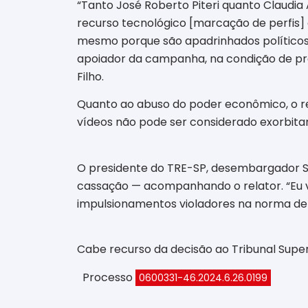
“Tanto José Roberto Piteri quanto Claudia
recurso tecnológico [marcação de perfis]
mesmo porque são apadrinhados políticos d
apoiador da campanha, na condição de pref
Filho.
Quanto ao abuso do poder econômico, o rel
vídeos não pode ser considerado exorbitant
O presidente do TRE-SP, desembargador S
cassação — acompanhando o relator. “Eu v
impulsionamentos violadores na norma de 
Cabe recurso da decisão ao Tribunal Superi
Processo
0600331-46.2024.6.26.0199