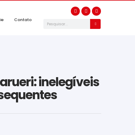
ie
Contato
arueri: inelegíveis
bsequentes