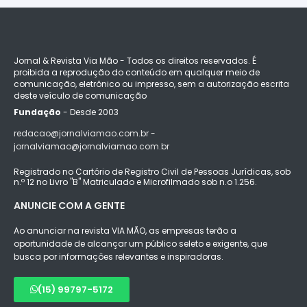
Jornal & Revista Via Mão - Todos os direitos reservados. É
proibida a reprodução do conteúdo em qualquer meio de
comunicação, eletrônico ou impresso, sem a autorização escrita
deste veículo de comunicação
Fundação
- Desde 2003
redacao@jornalviamao.com.br -
jornalviamao@jornalviamao.com.br
Registrado no Cartório de Registro Civil de Pessoas Jurídicas, sob
n.º 12 no Livro "B" Matriculado e Microfilmado sob n.o 1.256.
ANUNCIE COM A GENTE
Ao anunciar na revista VIA MÃO, as empresas terão a
oportunidade de alcançar um público seleto e exigente, que
busca por informações relevantes e inspiradoras.
(15) 99797-5172