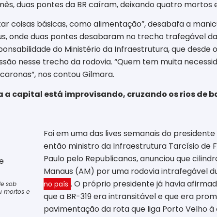
mês, duas pontes da BR caíram, deixando quatro mortos e 
tar coisas básicas, como alimentação”, desabafa a manic
us, onde duas pontes desabaram no trecho trafegável d
nsabilidade do Ministério da Infraestrutura, que desde o
issão nesse trecho da rodovia. “Quem tem muita necessida
 caronas”, nos contou Gilmara.
a capital está improvisando, cruzando os rios de b
Foi em uma das lives semanais do presidente B
então ministro da Infraestrutura Tarcísio de 
Paulo pelo Republicanos, anunciou que cilind
Manaus (AM) por uma rodovia intrafegável du
. O próprio presidente já havia afirm
no país
de sob
ou mortos e
que a BR-319 era intransitável e que era pro
pavimentação da rota que liga Porto Velho à