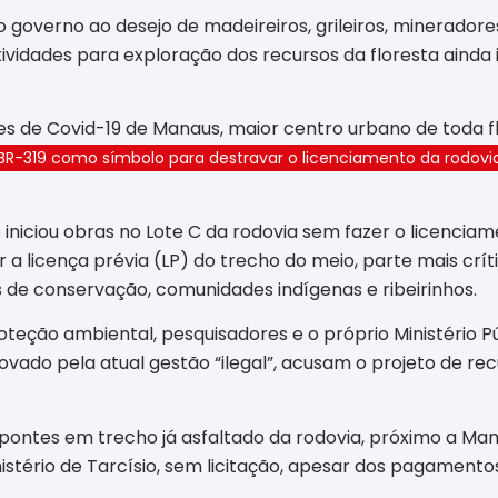
o governo ao desejo de madeireiros, grileiros, minerador
vidades para exploração dos recursos da floresta ainda i
es de Covid-19 de Manaus, maior centro urbano de toda fl
R-319 como símbolo para destravar o licenciamento da rodovi
 iniciou obras no Lote C da rodovia sem fazer o licencia
r a licença prévia (LP) do trecho do meio, parte mais cr
 de conservação, comunidades indígenas e ribeirinhos.
eção ambiental, pesquisadores e o próprio Ministério Pú
vado pela atual gestão “ilegal”, acusam o projeto de rec
ontes em trecho já asfaltado da rodovia, próximo a Ma
tério de Tarcísio, sem licitação, apesar dos pagamento