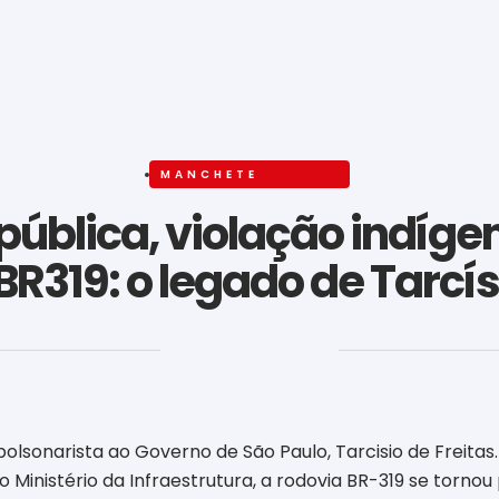
MANCHETE
ública, violação indíge
BR319: o legado de Tarcí
‎ ‎ ‎ ‎ ‎ ‎ ‎ ‎ ‎ ‎ ‎ ‎ ‎ ‎ ‎ ‎ ‎ ‎ ‎ ‎ ‎ ‎ ‎ ‎ ‎ ‎ ‎ ‎ ‎ ‎ ‎
bolsonarista ao Governo de São Paulo, Tarcisio de Freitas
 Ministério da Infraestrutura, a rodovia BR-319 se tornou 