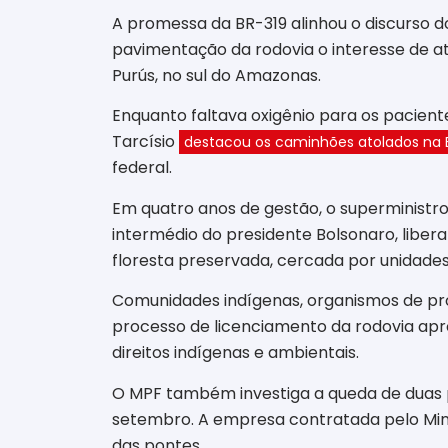
A promessa da BR-319 alinhou o discurso d
pavimentação da rodovia o interesse de ati
Purús, no sul do Amazonas.
Enquanto faltava oxigênio para os pacient
Tarcísio
destacou os caminhões atolados na B
federal.
Em quatro anos de gestão, o superministro
intermédio do presidente Bolsonaro, libera
floresta preservada, cercada por unidades
Comunidades indígenas, organismos de prot
processo de licenciamento da rodovia apro
direitos indígenas e ambientais.
O MPF também investiga a queda de duas p
setembro. A empresa contratada pelo Minis
das pontes.