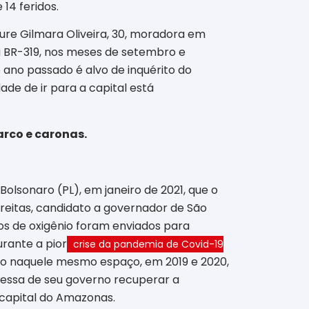
14 feridos.
ure Gilmara Oliveira, 30, moradora em
a BR-319, nos meses de setembro e
 ano passado é alvo de inquérito do
de de ir para a capital está
arco e caronas.
olsonaro (PL), em janeiro de 2021, que o
Freitas, candidato a governador de São
ros de oxigênio foram enviados para
rante a pior
crise da pandemia de Covid-19
ado naquele mesmo espaço, em 2019 e 2020,
messa de seu governo recuperar a
 capital do Amazonas.