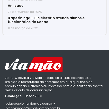
Amizade
24 de fevereiro de 2025
Itapetininga – Bicicletário atende alunos e
funcionários do Senac
11 de março de 2022
Jornal & Revista Via Mão - Todos os direitos reservados. É
proibida a reprodução do conteúdo em qualquer meio de
comunicação, eletrônico ou impresso, sem a autorização escrita
deste veículo de comunicação
Fundação
- Desde 2003
redacao@jornalviamao.com.br -
jornalviamao@jornalviamao.com.br