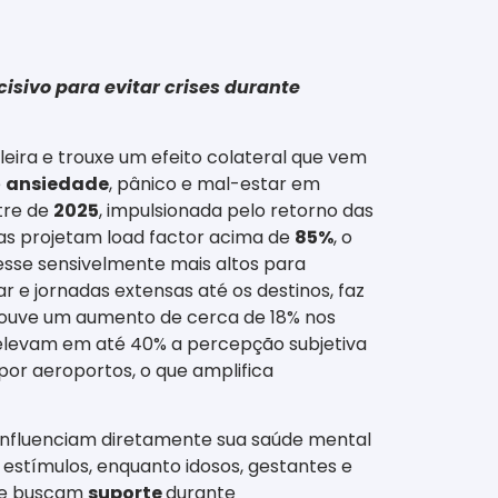
isivo para evitar crises durante
ileira e trouxe um efeito colateral que vem
e
ansiedade
, pânico e mal-estar em
tre de
2025
, impulsionada pelo retorno das
eas projetam load factor acima de
85%
, o
resse sensivelmente mais altos para
 e jornadas extensas até os destinos, faz
houve um aumento de cerca de 18% nos
elevam em até 40% a percepção subjetiva
 por aeroportos, o que amplifica
nfluenciam diretamente sua saúde mental
 estímulos, enquanto idosos, gestantes e
que buscam
suporte
durante