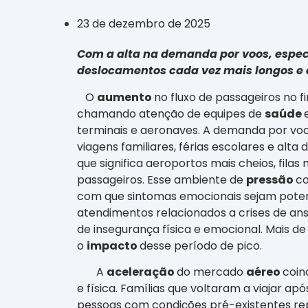
23 de dezembro de 2025
Com a alta na demanda por voos, especia
deslocamentos cada vez mais longos e 
O
aumento
no fluxo de passageiros no f
chamando atenção de equipes de
saúde
terminais e aeronaves. A demanda por vo
viagens familiares, férias escolares e al
que significa aeroportos mais cheios, fil
passageiros. Esse ambiente de
pressão
co
com que sintomas emocionais sejam poten
atendimentos relacionados a crises de an
de insegurança física e emocional. Mais de
o
impacto
desse período de pico.
A
aceleração
do mercado
aéreo
coin
e física. Famílias que voltaram a viajar a
pessoas com condições pré-existentes 