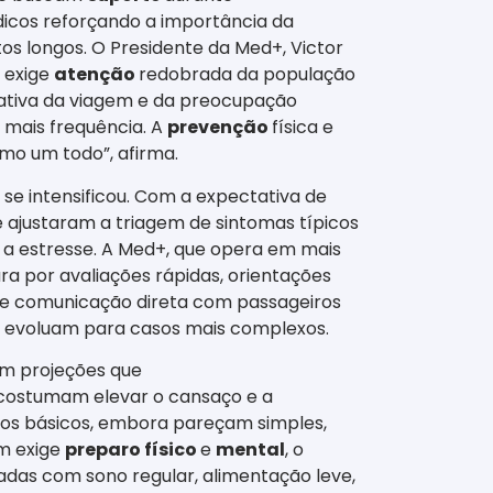
icos reforçando a importância da
s longos. O Presidente da Med+, Victor
 exige
atenção
redobrada da população
tativa da viagem e da preocupação
 mais frequência. A
prevenção
física e
mo um todo”, afirma.
e intensificou. Com a expectativa de
 ajustaram a triagem de sintomas típicos
os a estresse. A Med+, que opera em mais
a por avaliações rápidas, orientações
e comunicação direta com passageiros
ue evoluam para casos mais complexos.
m projeções que
 costumam elevar o cansaço e a
dos básicos, embora pareçam simples,
m exige
preparo físico
e
mental
, o
adas com sono regular, alimentação leve,