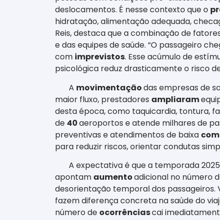
deslocamentos. É nesse contexto que o
pr
hidratação, alimentação adequada, checag
Reis, destaca que a combinação de fatore
e das equipes de saúde. “O passageiro ch
com
imprevistos
. Esse acúmulo de estím
psicológica reduz drasticamente o risco d
A
movimentação
das empresas de s
maior fluxo, prestadores
ampliaram
equi
desta época, como taquicardia, tontura, fa
de
40
aeroportos e atende milhares de pas
preventivas e atendimentos de baixa
com
para reduzir riscos, orientar condutas si
A expectativa é que a temporada 2025-
apontam
aumento
adicional no número 
desorientação temporal dos passageiros. 
fazem diferença concreta na saúde do vi
número de
ocorrências
cai imediatament