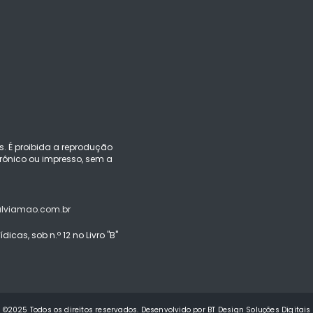
s. É proibida a reprodução
ônico ou impresso, sem a
alviamao.com.br
icas, sob n.º 12 no Livro "B"
©2025 Todos os direitos reservados. Desenvolvido por BT Design Soluções Digitais