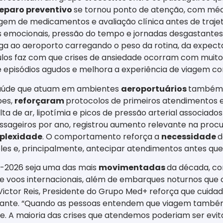
eparo preventivo
se tornou ponto de atenção, com méd
em de medicamentos e avaliação clínica antes de trajeto
s emocionais, pressão do tempo e jornadas desgastantes
ega ao aeroporto carregando o peso da rotina, da expec
ulos faz com que crises de ansiedade ocorram com muito
e episódios agudos e melhora a experiência de viagem co
aúde que atuam em ambientes
aeroportuários
também s
pes,
reforçaram
protocolos de primeiros atendimentos e
lta de ar, lipotímia e picos de pressão arterial associad
sageiros por ano, registrou aumento relevante na procur
plexidade
. O comportamento reforça a
necessidade
d
mples e, principalmente, antecipar atendimentos antes q
2026 seja uma das mais
movimentadas
da década, co
de voos internacionais, além de embarques noturnos que
Victor Reis, Presidente do Grupo Med+ reforça que cuida
ajante. “Quando as pessoas entendem que viagem també
e. A maioria das crises que atendemos poderiam ser evit