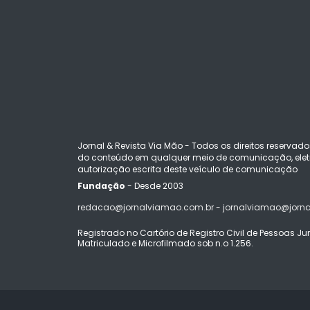
Jornal & Revista Via Mão - Todos os direitos reservado
do conteúdo em qualquer meio de comunicação, eletr
autorização escrita deste veículo de comunicação
Fundação
- Desde 2003
redacao@jornalviamao.com.br - jornalviamao@jorn
Registrado no Cartório de Registro Civil de Pessoas Juríd
Matriculado e Microfilmado sob n.o 1.256.