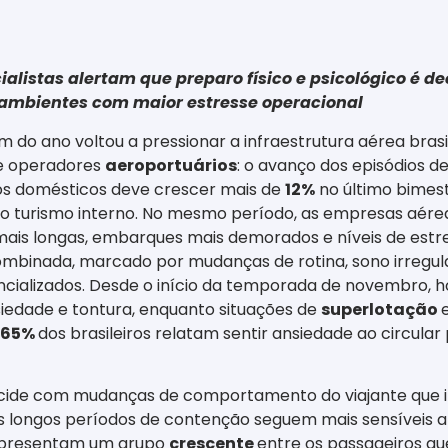
listas alertam que preparo físico e psicológico é dec
ambientes com maior estresse operacional
im do ano voltou a pressionar a infraestrutura aérea bras
e operadores
aeroportuários
: o avanço dos episódios d
os domésticos deve crescer mais de
12%
no último bimes
ta do turismo interno. No mesmo período, as empresas aér
as mais longas, embarques mais demorados e níveis de est
mbinada, marcado por mudanças de rotina, sono irregular
cializados. Desde o início da temporada de novembro, 
siedade e tontura, enquanto situações de
superlotação
65%
dos brasileiros relatam sentir ansiedade ao circular
cide com mudanças de comportamento do viajante que i
pós longos períodos de contenção seguem mais sensíveis a
representam um grupo
crescente
entre os passageiros 