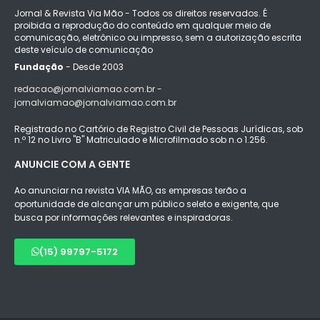
Jornal & Revista Via Mão - Todos os direitos reservados. É
proibida a reprodução do conteúdo em qualquer meio de
comunicação, eletrônico ou impresso, sem a autorização escrita
deste veículo de comunicação
Fundação
- Desde 2003
redacao@jornalviamao.com.br -
jornalviamao@jornalviamao.com.br
Registrado no Cartório de Registro Civil de Pessoas Jurídicas, sob
n.º 12 no Livro "B" Matriculado e Microfilmado sob n.o 1.256.
ANUNCIE COM A GENTE
Ao anunciar na revista VIA MÃO, as empresas terão a
oportunidade de alcançar um público seleto e exigente, que
busca por informações relevantes e inspiradoras.
(15) 99797-5172