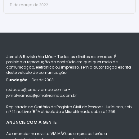
11 de março de 2022
Jornal & Revista Via Mão - Todos os direitos reservados. É
proibida a reprodução do conteúdo em qualquer meio de
comunicação, eletrônico ou impresso, sem a autorização escrita
deste veículo de comunicação
Fundação
- Desde 2003
redacao@jornalviamao.com.br -
jornalviamao@jornalviamao.com.br
Registrado no Cartório de Registro Civil de Pessoas Jurídicas, sob
n.º 12 no Livro "B" Matriculado e Microfilmado sob n.o 1.256.
ANUNCIE COM A GENTE
Ao anunciar na revista VIA MÃO, as empresas terão a