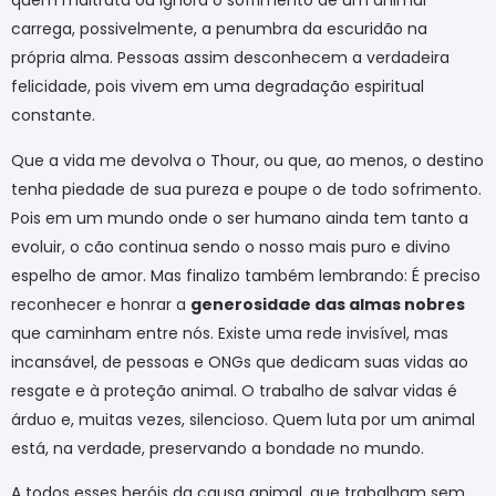
quem maltrata ou ignora o sofrimento de um animal
carrega, possivelmente, a penumbra da escuridão na
própria alma. Pessoas assim desconhecem a verdadeira
felicidade, pois vivem em uma degradação espiritual
constante.
Que a vida me devolva o Thour, ou que, ao menos, o destino
tenha piedade de sua pureza e poupe o de todo sofrimento.
Pois em um mundo onde o ser humano ainda tem tanto a
evoluir, o cão continua sendo o nosso mais puro e divino
espelho de amor. Mas finalizo também lembrando: É preciso
reconhecer e honrar a
generosidade das almas nobres
que caminham entre nós. Existe uma rede invisível, mas
incansável, de pessoas e ONGs que dedicam suas vidas ao
resgate e à proteção animal. O trabalho de salvar vidas é
árduo e, muitas vezes, silencioso. Quem luta por um animal
está, na verdade, preservando a bondade no mundo.
A todos esses heróis da causa animal, que trabalham sem