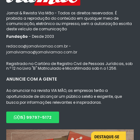
Jornal & Revista Via Mão - Todos os direitos reservados. É
proibida a reprodução do conteúdo em qualquer meio de
comunicação, eletrônico ou impresso, sem a autorização escrita
deste veículo de comunicação
Fundação
- Desde 2003
redacao@jornalviamao.com.br -
jornalviamao@jornalviamao.com.br
Registrado no Cartório de Registro Civil de Pessoas Jurídicas, sob
n.º 12 no Livro "B" Matriculado e Microfilmado sob n.o 1.256.
ANUNCIE COM A GENTE
Ao anunciar na revista VIA MÃO, as empresas terão a
oportunidade de alcançar um público seleto e exigente, que
busca por informações relevantes e inspiradoras.
(15) 99797-5172