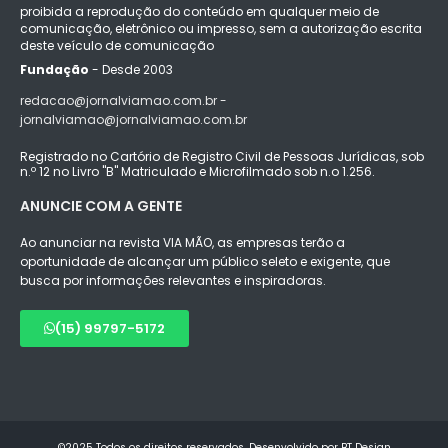
proibida a reprodução do conteúdo em qualquer meio de
comunicação, eletrônico ou impresso, sem a autorização escrita
deste veículo de comunicação
Fundação
- Desde 2003
redacao@jornalviamao.com.br -
jornalviamao@jornalviamao.com.br
Registrado no Cartório de Registro Civil de Pessoas Jurídicas, sob
n.º 12 no Livro "B" Matriculado e Microfilmado sob n.o 1.256.
ANUNCIE COM A GENTE
Ao anunciar na revista VIA MÃO, as empresas terão a
oportunidade de alcançar um público seleto e exigente, que
busca por informações relevantes e inspiradoras.
(15) 99797-5172
©2025 Todos os direitos reservados. Desenvolvido por BT Design