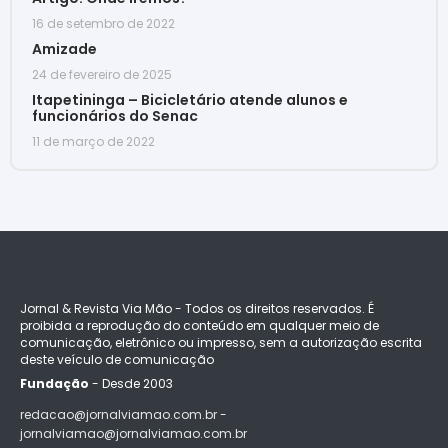
16 de setembro de 2022
Amizade
24 de fevereiro de 2025
Itapetininga – Bicicletário atende alunos e
funcionários do Senac
11 de março de 2022
Jornal & Revista Via Mão - Todos os direitos reservados. É
proibida a reprodução do conteúdo em qualquer meio de
comunicação, eletrônico ou impresso, sem a autorização escrita
deste veículo de comunicação
Fundação
- Desde 2003
redacao@jornalviamao.com.br -
jornalviamao@jornalviamao.com.br