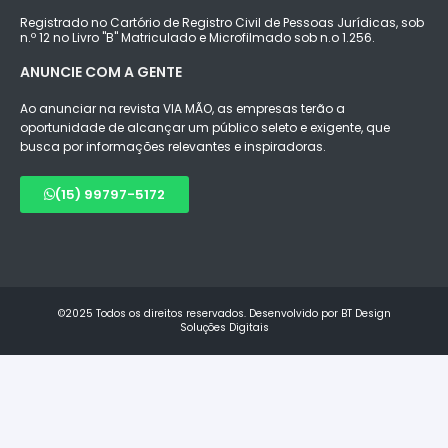
Registrado no Cartório de Registro Civil de Pessoas Jurídicas, sob
n.º 12 no Livro "B" Matriculado e Microfilmado sob n.o 1.256.
ANUNCIE COM A GENTE
Ao anunciar na revista VIA MÃO, as empresas terão a
oportunidade de alcançar um público seleto e exigente, que
busca por informações relevantes e inspiradoras.
(15) 99797-5172
©2025 Todos os direitos reservados. Desenvolvido por BT Design
Soluções Digitais