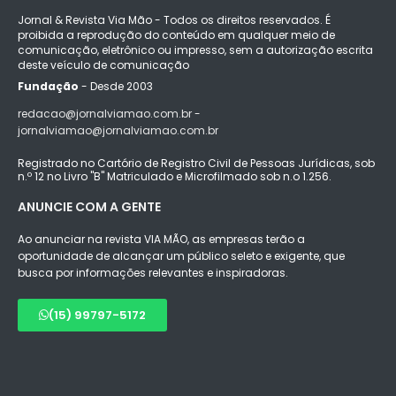
Jornal & Revista Via Mão - Todos os direitos reservados. É
proibida a reprodução do conteúdo em qualquer meio de
comunicação, eletrônico ou impresso, sem a autorização escrita
deste veículo de comunicação
Fundação
- Desde 2003
redacao@jornalviamao.com.br -
jornalviamao@jornalviamao.com.br
Registrado no Cartório de Registro Civil de Pessoas Jurídicas, sob
n.º 12 no Livro "B" Matriculado e Microfilmado sob n.o 1.256.
ANUNCIE COM A GENTE
Ao anunciar na revista VIA MÃO, as empresas terão a
oportunidade de alcançar um público seleto e exigente, que
busca por informações relevantes e inspiradoras.
(15) 99797-5172