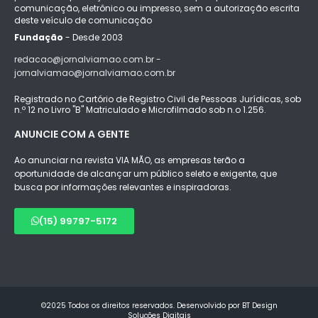
comunicação, eletrônico ou impresso, sem a autorização escrita
deste veículo de comunicação
Fundação
- Desde 2003
redacao@jornalviamao.com.br -
jornalviamao@jornalviamao.com.br
Registrado no Cartório de Registro Civil de Pessoas Jurídicas, sob
n.º 12 no Livro "B" Matriculado e Microfilmado sob n.o 1.256.
ANUNCIE COM A GENTE
Ao anunciar na revista VIA MÃO, as empresas terão a
oportunidade de alcançar um público seleto e exigente, que
busca por informações relevantes e inspiradoras.
(15) 99797-5172
©2025 Todos os direitos reservados. Desenvolvido por BT Design
Soluções Digitais