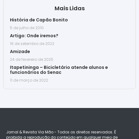
Mais Lidas
História de Capão Bonito
5 de julho de 2010
Artigo: Onde iremos?
16 de setembro de 2022
Amizade
24 de fevereiro de 2025
Itapetininga – Bicicletário atende alunos e
funcionários do Senac
11 de março de 2022
Jornal & Revista Via Mão - Todos os direitos reservados. É
proibida a reprodução do conteúdo em qualquer meio de