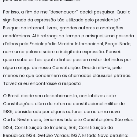
Por isso, a fim de me “desencucar”, decidi pesquisar. Qual o
significado da expressão tão utilizada pelo presidente?
Busquei na internet, livros, grandes autores e anotações
acadêmicas. Até retroagi no tempo e arrisquei uma passada
d’olhos pela Enciclopédia Mirador Internacional, Barça. Nada,
nem uma palavra sobre a indigitada expressão. Pensei:
quem sabe as tais quatro linhas possam estar definidas por
algum artigo de nossa Constituição. Decidi relê-la, pelo
menos no que concernem às chamadas cláusulas pétreas.
Talvez aí eu encontrasse a resposta.
O Brasil, desde seu descobrimento, contabilizou sete
Constituições, além da reforma constitucional militar de
1989, considerada por alguns autores como uma nova
Carta. Neste caso, teríamos tido oito Constituições. São elas:
1824, Constituição do Império; 1891, Constituição da
República; 1934, Getúlio Vargas; 1937, Estado Novo getulino;