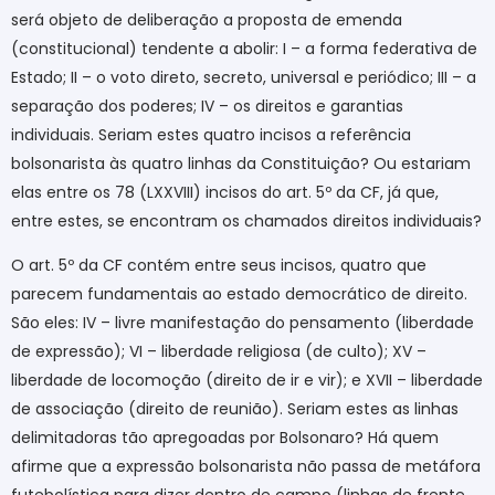
será objeto de deliberação a proposta de emenda
(constitucional) tendente a abolir: I – a forma federativa de
Estado; II – o voto direto, secreto, universal e periódico; III – a
separação dos poderes; IV – os direitos e garantias
individuais. Seriam estes quatro incisos a referência
bolsonarista às quatro linhas da Constituição? Ou estariam
elas entre os 78 (LXXVIII) incisos do art. 5º da CF, já que,
entre estes, se encontram os chamados direitos individuais?
O art. 5º da CF contém entre seus incisos, quatro que
parecem fundamentais ao estado democrático de direito.
São eles: IV – livre manifestação do pensamento (liberdade
de expressão); VI – liberdade religiosa (de culto); XV –
liberdade de locomoção (direito de ir e vir); e XVII – liberdade
de associação (direito de reunião). Seriam estes as linhas
delimitadoras tão apregoadas por Bolsonaro? Há quem
afirme que a expressão bolsonarista não passa de metáfora