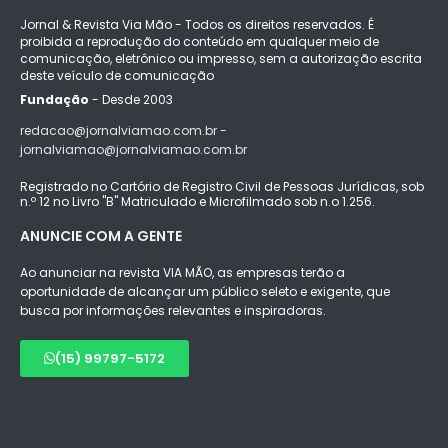
Jornal & Revista Via Mão - Todos os direitos reservados. É
proibida a reprodução do conteúdo em qualquer meio de
comunicação, eletrônico ou impresso, sem a autorização escrita
deste veículo de comunicação
Fundação
- Desde 2003
redacao@jornalviamao.com.br -
jornalviamao@jornalviamao.com.br
Registrado no Cartório de Registro Civil de Pessoas Jurídicas, sob
n.º 12 no Livro "B" Matriculado e Microfilmado sob n.o 1.256.
ANUNCIE COM A GENTE
Ao anunciar na revista VIA MÃO, as empresas terão a
oportunidade de alcançar um público seleto e exigente, que
busca por informações relevantes e inspiradoras.
(15) 99797-5172