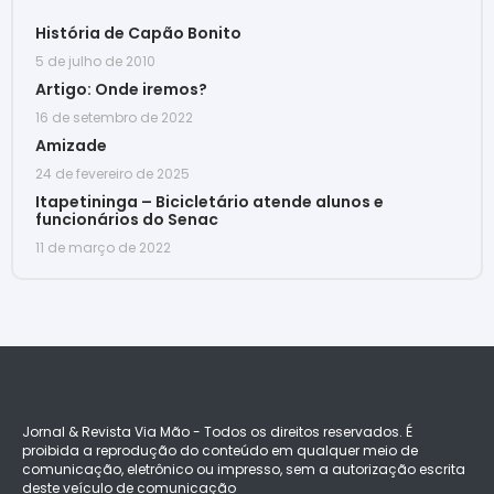
História de Capão Bonito
5 de julho de 2010
Artigo: Onde iremos?
16 de setembro de 2022
Amizade
24 de fevereiro de 2025
Itapetininga – Bicicletário atende alunos e
funcionários do Senac
11 de março de 2022
Jornal & Revista Via Mão - Todos os direitos reservados. É
proibida a reprodução do conteúdo em qualquer meio de
comunicação, eletrônico ou impresso, sem a autorização escrita
deste veículo de comunicação