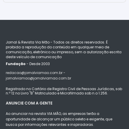
Jornal & Revista Via Mão - Todos os direitos reservados. É
proibida a reprodução do conteúdo em qualquer meio de
comunicação, eletrônico ou impresso, sem a autorização escrita
deste veículo de comunicação
Fundação
- Desde 2003
redacao@jornalviamao.com.br -
jornalviamao@jornalviamao.com.br
Registrado no Cartório de Registro Civil de Pessoas Jurídicas, sob
n.º 12 no Livro "B" Matriculado e Microfilmado sob n.o 1.256.
ANUNCIE COM A GENTE
Ao anunciar na revista VIA MÃO, as empresas terão a
oportunidade de alcançar um público seleto e exigente, que
busca por informações relevantes e inspiradoras.