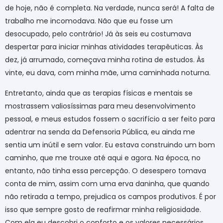
de hoje, não é completa. Na verdade, nunca será! A falta de
trabalho me incomodava. Não que eu fosse um
desocupado, pelo contrário! Já às seis eu costumava
despertar para iniciar minhas atividades terapêuticas. Às
dez, já arrumado, começava minha rotina de estudos. Às
vinte, eu dava, com minha mãe, uma caminhada noturna.
Entretanto, ainda que as terapias físicas e mentais se
mostrassem valiosíssimas para meu desenvolvimento
pessoal, e meus estudos fossem o sacrifício a ser feito para
adentrar na senda da Defensoria Pública, eu ainda me
sentia um inútil e sem valor. Eu estava construindo um bom
caminho, que me trouxe até aqui e agora. Na época, no
entanto, não tinha essa percepção. O desespero tomava
conta de mim, assim com uma erva daninha, que quando
não retirada a tempo, prejudica os campos produtivos. É por
isso que sempre gosto de reafirmar minha religiosidade.
Com ela eu descobri o conforto e os valores necessários