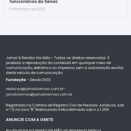
funcionários do Senac
11 de março de 2022
Jornal & Revista Via Mão - Todos os direitos reservados. É
proibida a reprodução do conteúdo em qualquer meio de
comunicação, eletrônico ou impresso, sem a autorização escrita
deste veículo de comunicação
Fundação
- Desde 2003
redacao@jornalviamao.com.br -
jornalviamao@jornalviamao.com.br
Registrado no Cartório de Registro Civil de Pessoas Jurídicas, sob
n.º 12 no Livro "B" Matriculado e Microfilmado sob n.o 1.256.
ANUNCIE COM A GENTE
Ao anunciar na revista VIA MÃO, as empresas terão a