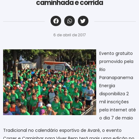
caminhada e corrida
‎ ‎ ‎ ‎ ‎ ‎ ‎ ‎ ‎ ‎ ‎ ‎ ‎ ‎ ‎ ‎ ‎ ‎ ‎ ‎ ‎ ‎ ‎ ‎ ‎ ‎ ‎ ‎ ‎ ‎ ‎
6 de abril de 2017
Evento gratuito
promovido pela
Rio
Paranapanema
Energia
disponibiliza 2
mil inscrições
pela internet até
o dia 7 de maio
Tradicional no calendário esportivo de Avaré, o evento
Correr e Caminhar para Viver Bem terá mais uma edição no