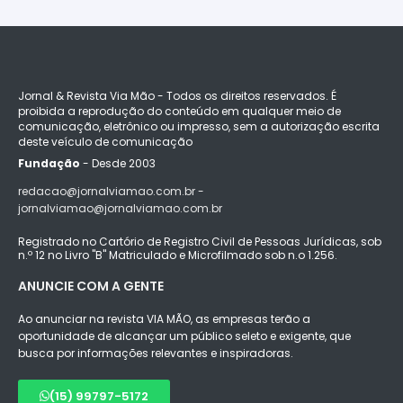
Jornal & Revista Via Mão - Todos os direitos reservados. É
proibida a reprodução do conteúdo em qualquer meio de
comunicação, eletrônico ou impresso, sem a autorização escrita
deste veículo de comunicação
Fundação
- Desde 2003
redacao@jornalviamao.com.br -
jornalviamao@jornalviamao.com.br
Registrado no Cartório de Registro Civil de Pessoas Jurídicas, sob
n.º 12 no Livro "B" Matriculado e Microfilmado sob n.o 1.256.
ANUNCIE COM A GENTE
Ao anunciar na revista VIA MÃO, as empresas terão a
oportunidade de alcançar um público seleto e exigente, que
busca por informações relevantes e inspiradoras.
(15) 99797-5172