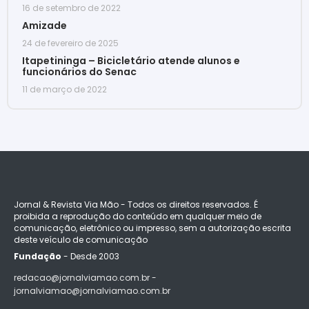
16 de setembro de 2022
Amizade
24 de fevereiro de 2025
Itapetininga – Bicicletário atende alunos e
funcionários do Senac
11 de março de 2022
Jornal & Revista Via Mão - Todos os direitos reservados. É
proibida a reprodução do conteúdo em qualquer meio de
comunicação, eletrônico ou impresso, sem a autorização escrita
deste veículo de comunicação
Fundação
- Desde 2003
redacao@jornalviamao.com.br -
jornalviamao@jornalviamao.com.br