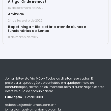
Artigo: Onde iremos?
16 de setembro de 2022
Amizade
24 de fevereiro de 2025
Itapetininga – Bicicletário atende alunos e
funcionários do Senac
11 de março de 2022
Jornal & Revista Via Mão - Todos os direitos reservados. É
proibida a reprodução do conteúdo em qualquer meio de
comunicação, eletrônico ou impresso, sem a autorização escrita
deste veículo de comunicação
Fundação
- Desde 2003
redacao@jornalviamao.com.br -
jornalviamao@jornalviamao.com.br