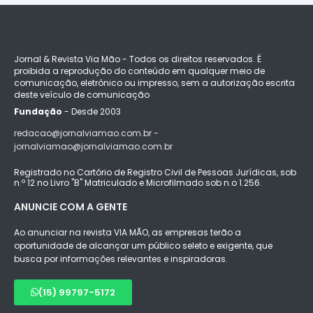
Jornal & Revista Via Mão - Todos os direitos reservados. É
proibida a reprodução do conteúdo em qualquer meio de
comunicação, eletrônico ou impresso, sem a autorização escrita
deste veículo de comunicação
Fundação
- Desde 2003
redacao@jornalviamao.com.br -
jornalviamao@jornalviamao.com.br
Registrado no Cartório de Registro Civil de Pessoas Jurídicas, sob
n.º 12 no Livro "B" Matriculado e Microfilmado sob n.o 1.256.
ANUNCIE COM A GENTE
Ao anunciar na revista VIA MÃO, as empresas terão a
oportunidade de alcançar um público seleto e exigente, que
busca por informações relevantes e inspiradoras.
(15) 99797-5172