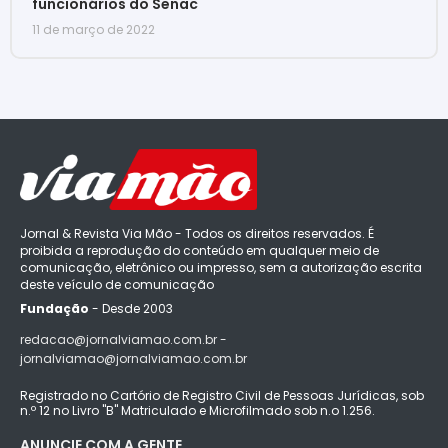
funcionários do Senac
11 de março de 2022
Jornal & Revista Via Mão - Todos os direitos reservados. É
proibida a reprodução do conteúdo em qualquer meio de
comunicação, eletrônico ou impresso, sem a autorização escrita
deste veículo de comunicação
Fundação
- Desde 2003
redacao@jornalviamao.com.br -
jornalviamao@jornalviamao.com.br
Registrado no Cartório de Registro Civil de Pessoas Jurídicas, sob
n.º 12 no Livro "B" Matriculado e Microfilmado sob n.o 1.256.
ANUNCIE COM A GENTE