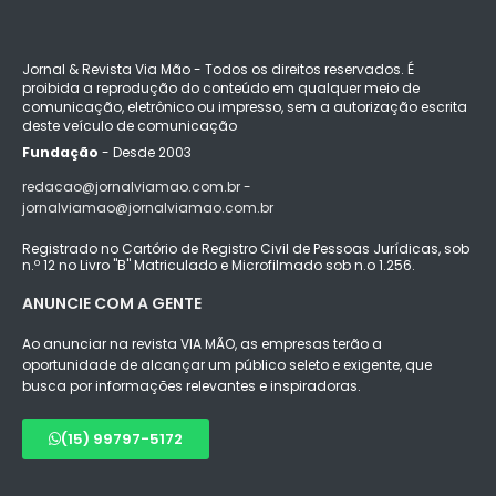
Jornal & Revista Via Mão - Todos os direitos reservados. É
proibida a reprodução do conteúdo em qualquer meio de
comunicação, eletrônico ou impresso, sem a autorização escrita
deste veículo de comunicação
Fundação
- Desde 2003
redacao@jornalviamao.com.br -
jornalviamao@jornalviamao.com.br
Registrado no Cartório de Registro Civil de Pessoas Jurídicas, sob
n.º 12 no Livro "B" Matriculado e Microfilmado sob n.o 1.256.
ANUNCIE COM A GENTE
Ao anunciar na revista VIA MÃO, as empresas terão a
oportunidade de alcançar um público seleto e exigente, que
busca por informações relevantes e inspiradoras.
(15) 99797-5172