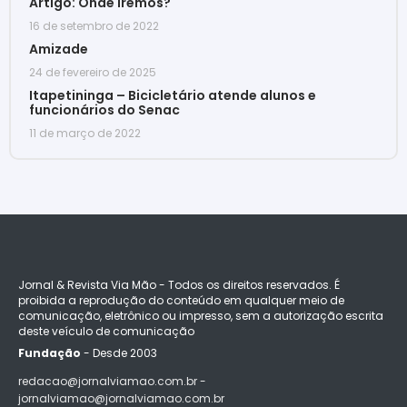
Artigo: Onde iremos?
16 de setembro de 2022
Amizade
24 de fevereiro de 2025
Itapetininga – Bicicletário atende alunos e
funcionários do Senac
11 de março de 2022
Jornal & Revista Via Mão - Todos os direitos reservados. É
proibida a reprodução do conteúdo em qualquer meio de
comunicação, eletrônico ou impresso, sem a autorização escrita
deste veículo de comunicação
Fundação
- Desde 2003
redacao@jornalviamao.com.br -
jornalviamao@jornalviamao.com.br