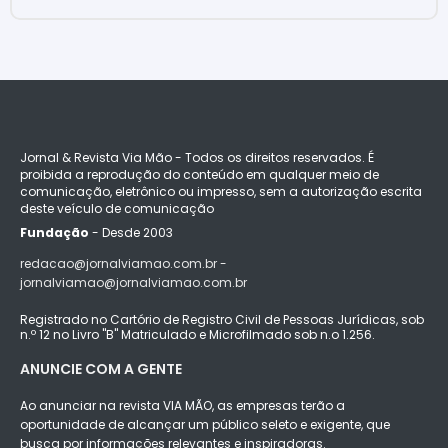
Jornal & Revista Via Mão - Todos os direitos reservados. É
proibida a reprodução do conteúdo em qualquer meio de
comunicação, eletrônico ou impresso, sem a autorização escrita
deste veículo de comunicação
Fundação
- Desde 2003
redacao@jornalviamao.com.br -
jornalviamao@jornalviamao.com.br
Registrado no Cartório de Registro Civil de Pessoas Jurídicas, sob
n.º 12 no Livro "B" Matriculado e Microfilmado sob n.o 1.256.
ANUNCIE COM A GENTE
Ao anunciar na revista VIA MÃO, as empresas terão a
oportunidade de alcançar um público seleto e exigente, que
busca por informações relevantes e inspiradoras.