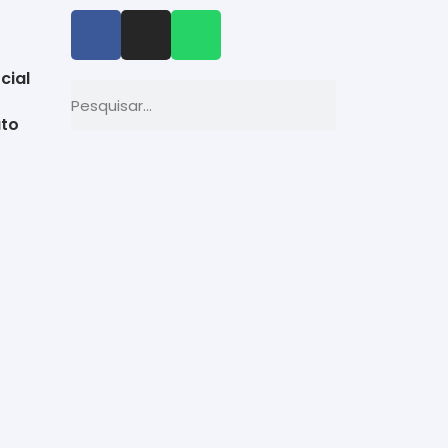
cial
to