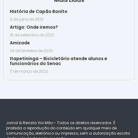
História de Capão Bonito
5 de julho de 2010
Artigo: Onde iremos?
16 de setembro de 2022
Amizade
24 de fevereiro de 2025
Itapetininga – Bicicletário atende alunos e
funcionários do Senac
11 de março de 2022
Jornal & Revista Via Mão - Todos os direitos reservados. É
proibida a reprodução do conteúdo em qualquer meio de
comunicação, eletrônico ou impresso, sem a autorização escrita