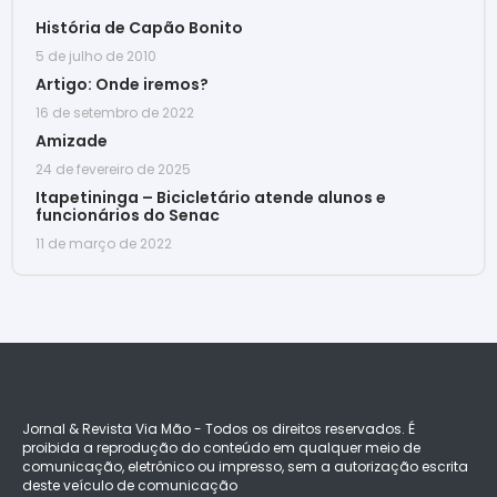
História de Capão Bonito
5 de julho de 2010
Artigo: Onde iremos?
16 de setembro de 2022
Amizade
24 de fevereiro de 2025
Itapetininga – Bicicletário atende alunos e
funcionários do Senac
11 de março de 2022
Jornal & Revista Via Mão - Todos os direitos reservados. É
proibida a reprodução do conteúdo em qualquer meio de
comunicação, eletrônico ou impresso, sem a autorização escrita
deste veículo de comunicação