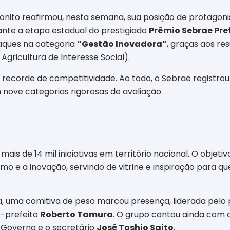
nito reafirmou, nesta semana, sua posição de protagon
nte a etapa estadual do prestigiado
Prêmio Sebrae Pre
aques na categoria
“Gestão Inovadora”
, graças aos re
gricultura de Interesse Social).
 recorde de competitividade. Ao todo, o Sebrae registrou
 nove categorias rigorosas de avaliação.
mais de 14 mil iniciativas em território nacional. O objet
o e a inovação, servindo de vitrine e inspiração para 
a, uma comitiva de peso marcou presença, liderada pelo 
e-prefeito
Roberto Tamura
. O grupo contou ainda com o
 Governo e o secretário
José Toshio Saito
.