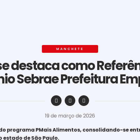
MANCHETE
se destaca como Referê
mio Sebrae Prefeitura E
‎ ‎ ‎ ‎ ‎ ‎ ‎ ‎ ‎ ‎ ‎ ‎ ‎ ‎ ‎ ‎ ‎ ‎ ‎ ‎ ‎ ‎ ‎ ‎ ‎ ‎ ‎ ‎ ‎ ‎ ‎
19 de março de 2026
 do programa PMais Alimentos, consolidando-se entre
 estado de São Paulo.