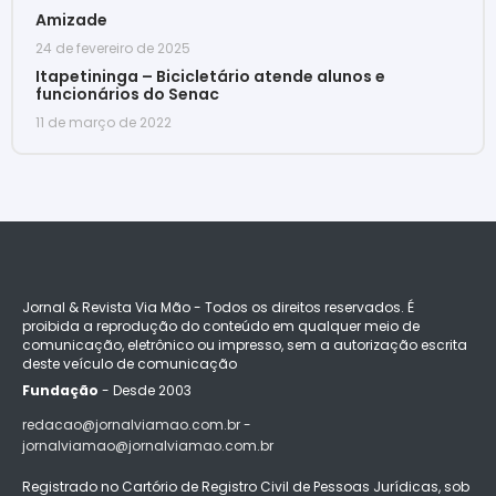
Amizade
24 de fevereiro de 2025
Itapetininga – Bicicletário atende alunos e
funcionários do Senac
11 de março de 2022
Jornal & Revista Via Mão - Todos os direitos reservados. É
proibida a reprodução do conteúdo em qualquer meio de
comunicação, eletrônico ou impresso, sem a autorização escrita
deste veículo de comunicação
Fundação
- Desde 2003
redacao@jornalviamao.com.br -
jornalviamao@jornalviamao.com.br
Registrado no Cartório de Registro Civil de Pessoas Jurídicas, sob