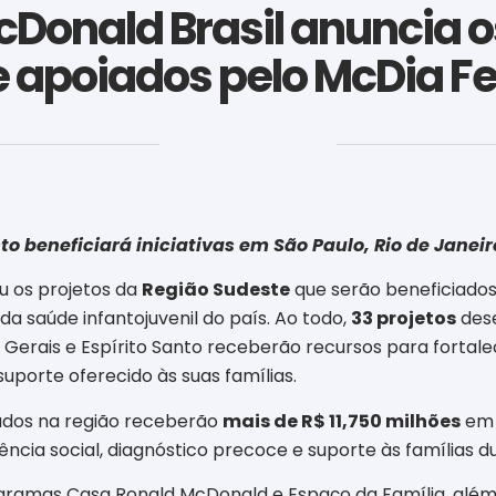
Donald Brasil anuncia os
 apoiados pelo McDia Fe
‎ ‎ ‎ ‎ ‎ ‎ ‎ ‎ ‎ ‎ ‎ ‎ ‎ ‎ ‎ ‎ ‎ ‎ ‎ ‎ ‎ ‎ ‎ ‎ ‎ ‎ ‎ ‎ ‎ ‎ ‎
beneficiará iniciativas em São Paulo, Rio de Janeiro
u os projetos da
Região Sudeste
que serão beneficiado
a saúde infantojuvenil do país. Ao todo,
33 projetos
dese
s Gerais e Espírito Santo receberão recursos para fortal
porte oferecido às suas famílias.
lados na região receberão
mais de R$ 11,750 milhões
em 
ência social, diagnóstico precoce e suporte às famílias 
rogramas Casa Ronald McDonald e Espaço da Família, além 