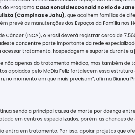
des do Programa
Casa Ronald McDonald no Rio de Janei
ulista (Campinas e Jahu),
que acolhem famílias de dife
mbém prevê as manutenções dos Espaços da Família nos H
de Câncer (INCA), o Brasil deverá registrar cerca de 7.56
udeste concentre parte importante da rede especializada
a acessar tratamento, hospedagem e suporte durante a j
e não apenas do tratamento médico, mas também de tod
etos apoiados pelo McDia Feliz fortalecem essa estrutura
m, no momento em que mais precisam”, afirma Bianca P
nua sendo a principal causa de morte por doença entre c
tado em centros especializados, porém, as chances de
ia entra em tratamento. Por isso, apoiar projetos que 