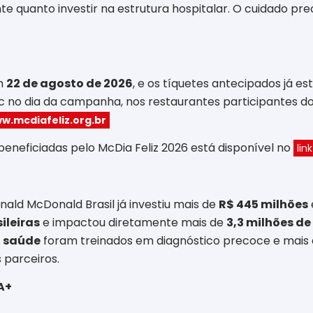
te quanto investir na estrutura hospitalar. O cuidado pre
em
22 de agosto de 2026
, e os tíquetes antecipados já es
 no dia da campanha, nos restaurantes participantes do
w.mcdiafeliz.org.br
 beneficiadas pelo McDia Feliz 2026 está disponível no
link
nald McDonald Brasil já investiu mais de
R$ 445 milhões
sileiras
e impactou diretamente mais de
3,3 milhões de
a saúde
foram treinados em diagnóstico precoce e mais
 parceiros.
A+