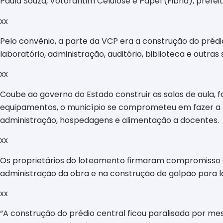
Paula Souza, Votorantim Celulose e Papel (Fibria), prefe
xx
Pelo convênio, a parte da VCP era a construção do prédi
laboratório, administração, auditório, biblioteca e outras 
xx
Coube ao governo do Estado construir as salas de aula, f
equipamentos, o município se comprometeu em fazer a pa
administração, hospedagens e alimentação a docentes.
xx
Os proprietários do loteamento firmaram compromisso de
administração da obra e na construção de galpão para la
xx
“A construção do prédio central ficou paralisada por me