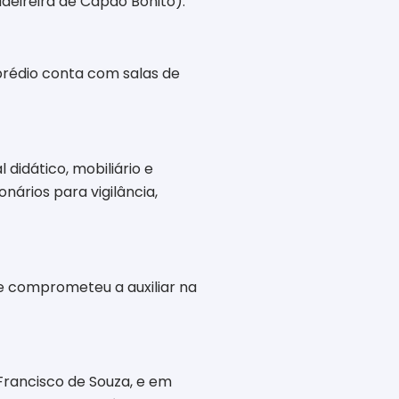
adeireira de Capão Bonito).
 prédio conta com salas de
didático, mobiliário e
ários para vigilância,
e comprometeu a auxiliar na
Francisco de Souza, e em