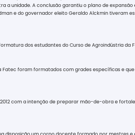
tra a unidade. A conclusão garantiu o plano de expansão
man e do governador eleito Geraldo Alckmin tiveram essa
formatura dos estudantes do Curso de Agroindústria da F
a da Fatec foram formatados com grades específicas e 
em 2012 com a intenção de preparar mão-de-obra e forta
 sua disposição um corpo docente formado por mestres e 