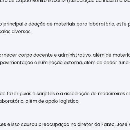
itura de Capão Bonito e ASSIM (Associação da Indústria M
o principal e doação de materiais para laboratório, este
salas diversas.
ornecer corpo docente e administrativo, além de material 
vimentação e iluminação externa, além de ceder funcion
 fazer guias e sarjetas e a associação de madeireiros s
boratório, além de apoio logístico.
ses e isso causou preocupação no diretor da Fatec, José 