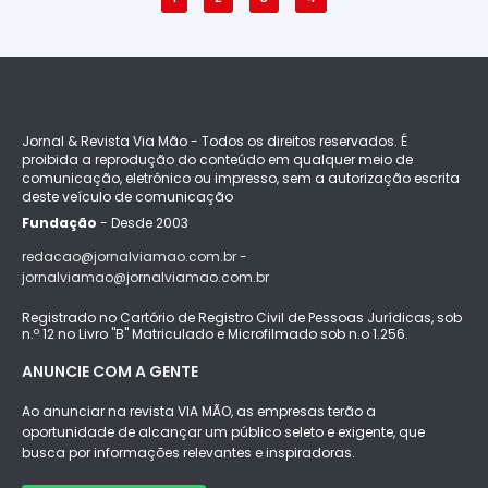
Jornal & Revista Via Mão - Todos os direitos reservados. É
proibida a reprodução do conteúdo em qualquer meio de
comunicação, eletrônico ou impresso, sem a autorização escrita
deste veículo de comunicação
Fundação
- Desde 2003
redacao@jornalviamao.com.br -
jornalviamao@jornalviamao.com.br
Registrado no Cartório de Registro Civil de Pessoas Jurídicas, sob
n.º 12 no Livro "B" Matriculado e Microfilmado sob n.o 1.256.
ANUNCIE COM A GENTE
Ao anunciar na revista VIA MÃO, as empresas terão a
oportunidade de alcançar um público seleto e exigente, que
busca por informações relevantes e inspiradoras.