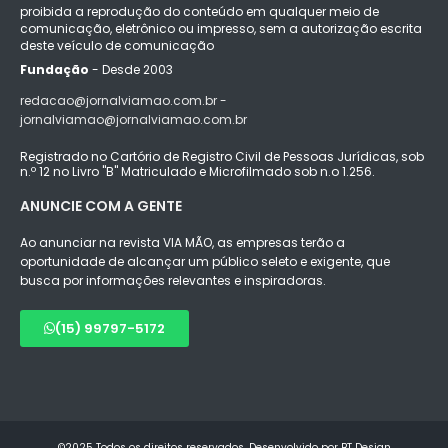
proibida a reprodução do conteúdo em qualquer meio de
comunicação, eletrônico ou impresso, sem a autorização escrita
deste veículo de comunicação
Fundação
- Desde 2003
redacao@jornalviamao.com.br -
jornalviamao@jornalviamao.com.br
Registrado no Cartório de Registro Civil de Pessoas Jurídicas, sob
n.º 12 no Livro "B" Matriculado e Microfilmado sob n.o 1.256.
ANUNCIE COM A GENTE
Ao anunciar na revista VIA MÃO, as empresas terão a
oportunidade de alcançar um público seleto e exigente, que
busca por informações relevantes e inspiradoras.
(15) 99797-5172
©2025 Todos os direitos reservados. Desenvolvido por BT Design