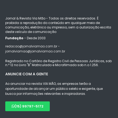
Jornal & Revista Via Mão - Todos os direitos reservados. É
proibida a reprodução do conteúdo em qualquer meio de
comunicação, eletrônico ou impresso, sem a autorização escrita
deste veículo de comunicação
Fundação
- Desde 2003
redacao@jornalviamao.com.br -
jornalviamao@jornalviamao.com.br
Registrado no Cartório de Registro Civil de Pessoas Jurídicas, sob
n.º 12 no Livro "B" Matriculado e Microfilmado sob n.o 1.256.
ANUNCIE COM A GENTE
Ao anunciar na revista VIA MÃO, as empresas terão a
oportunidade de alcançar um público seleto e exigente, que
busca por informações relevantes e inspiradoras.
(15) 99797-5172