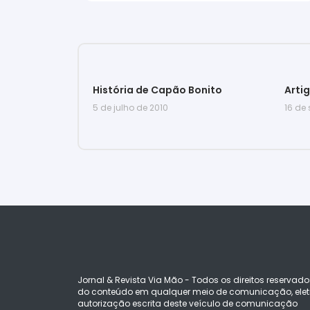
História de Capão Bonito
Arti
5 de julho de 2010
16 de
Jornal & Revista Via Mão - Todos os direitos reservado
do conteúdo em qualquer meio de comunicação, eletr
autorização escrita deste veículo de comunicação