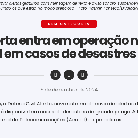
a emitir alertas gratuitos, com mensagem de texto e aviso sonoro, suspen
luindo os que estão no modo silencioso - Foto: Yasmin Fonseca/Divulg
SEM CATEGORIA
erta entra em operação n
l em casos de desastres
‎ ‎ ‎ ‎ ‎ ‎ ‎ ‎ ‎ ‎ ‎ ‎ ‎ ‎ ‎ ‎ ‎ ‎ ‎ ‎ ‎ ‎ ‎ ‎ ‎ ‎ ‎ ‎ ‎ ‎ ‎
5 de dezembro de 2024
 o Defesa Civil Alerta, novo sistema de envio de alertas 
rá disponível em casos de desastres de grande perigo. A 
ional de Telecomunicações (Anatel) e operadoras.