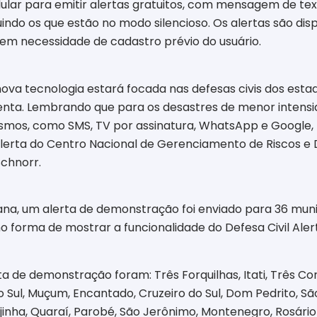
elular para emitir alertas gratuitos, com mensagem de te
uindo os que estão no modo silencioso. Os alertas são d
sem necessidade de cadastro prévio do usuário.
nova tecnologia estará focada nas defesas civis dos est
amenta. Lembrando que para os desastres de menor int
smos, como SMS, TV por assinatura, WhatsApp e Google,
erta do Centro Nacional de Gerenciamento de Riscos e 
Schnorr.
na, um alerta de demonstração foi enviado para 36 muni
 forma de mostrar a funcionalidade do Defesa Civil Aler
 de demonstração foram: Três Forquilhas, Itati, Três Cor
 Sul, Muçum, Encantado, Cruzeiro do Sul, Dom Pedrito, São
Igrejinha, Quaraí, Parobé, São Jerônimo, Montenegro, Rosári