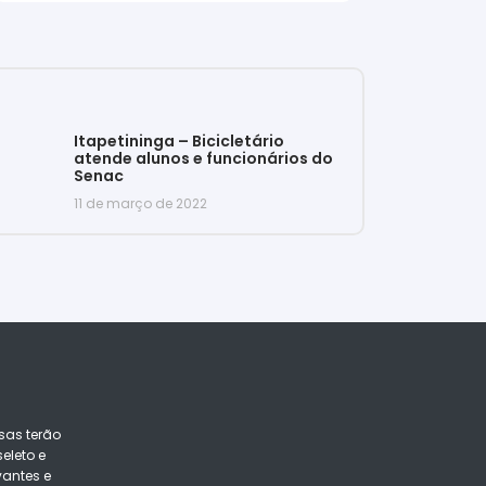
Itapetininga – Bicicletário
atende alunos e funcionários do
Senac
11 de março de 2022
sas terão
eleto e
vantes e