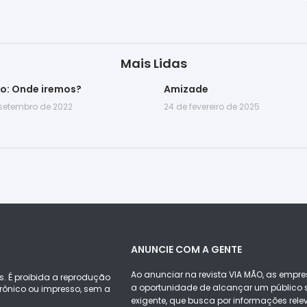
Mais Lidas
go: Onde iremos?
Amizade
 setembro de 2022
24 de fevereiro de 2025
ANUNCIE COM A GENTE
Ao anunciar na revista VIA MÃO, as empre
s. É proibida a reprodução
a oportunidade de alcançar um público s
ônico ou impresso, sem a
exigente, que busca por informações rele