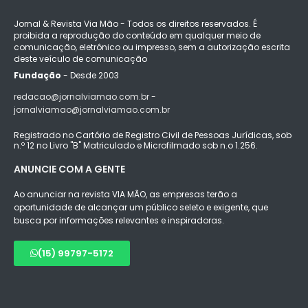
Jornal & Revista Via Mão - Todos os direitos reservados. É
proibida a reprodução do conteúdo em qualquer meio de
comunicação, eletrônico ou impresso, sem a autorização escrita
deste veículo de comunicação
Fundação
- Desde 2003
redacao@jornalviamao.com.br -
jornalviamao@jornalviamao.com.br
Registrado no Cartório de Registro Civil de Pessoas Jurídicas, sob
n.º 12 no Livro "B" Matriculado e Microfilmado sob n.o 1.256.
ANUNCIE COM A GENTE
Ao anunciar na revista VIA MÃO, as empresas terão a
oportunidade de alcançar um público seleto e exigente, que
busca por informações relevantes e inspiradoras.
(15) 99797-5172