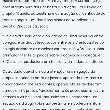
Escola Estadual Profª Leila Mara Avelino, em Sumaré (SP), se
mobilizaram para dar um basta à situação. Era o início do
projeto “Cabelo, autoestima e construção da identidade da
menina negra”, um dos 11 premiados da 4ª edição do
Desafio Criativos da Escola.
A iniciativa surgiu com a aplicação de uma pesquisa entre
colegas, e os dados levantados entre os 317 estudantes do
colégio deixaram as meninas estarrecidas: 48% dos alunos
afirmaram ter feito piadas sobre o cabelo das colegas, e
30% das alunas declararam ter sido vítima dessas atitudes.
Outro dado que chamou a atenção foi a negação da
própria identidade entre os jovens. Apesar de formarem a
maior parcela dos estudantes, apenas 18% se declararam
pardos e 23% pretos. Paralelamente às pesquisas, as jovens
criaram o clube juvenil “Naturalmente Cacheadas”, um
espaço de diálogo sobre autoestima, empoderamento e
incentivo para que as garotas assumam a beleza natural