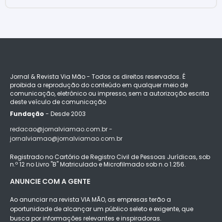
Jornal & Revista Via Mão - Todos os direitos reservados. É
proibida a reprodução do conteúdo em qualquer meio de
comunicação, eletrônico ou impresso, sem a autorização escrita
deste veículo de comunicação
Fundação
- Desde 2003
redacao@jornalviamao.com.br -
jornalviamao@jornalviamao.com.br
Registrado no Cartório de Registro Civil de Pessoas Jurídicas, sob
n.º 12 no Livro "B" Matriculado e Microfilmado sob n.o 1.256.
ANUNCIE COM A GENTE
Ao anunciar na revista VIA MÃO, as empresas terão a
oportunidade de alcançar um público seleto e exigente, que
busca por informações relevantes e inspiradoras.