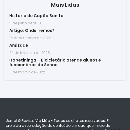
Mais Lidas
História de Capão Bonito
5 de julho de 2010
Artigo: Onde iremos?
16 de setembro de 2022
Amizade
24 de fevereiro de 2025
Itapetininga – Bicicletário atende alunos e
funcionários do Senac
11 de março de 2022
Jornal & Revista Via Mão - Todos os direitos reservados. É
proibida a reprodução do conteúdo em qualquer meio de