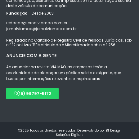
comunicação, eletrônico ou impresso, sem a autorização escrita
deste veículo de comunicação
Fundação
- Desde 2003
redacao@jornalviamao.com.br -
jornalviamao@jornalviamao.com.br
Registrado no Cartório de Registro Civil de Pessoas Jurídicas, sob
n.º 12 no Livro "B" Matriculado e Microfilmado sob n.o 1.256.
ANUNCIE COM A GENTE
Ao anunciar na revista VIA MÃO, as empresas terão a
oportunidade de alcançar um público seleto e exigente, que
busca por informações relevantes e inspiradoras.
(15) 99797-5172
©2025 Todos os direitos reservados. Desenvolvido por BT Design
Soluções Digitais