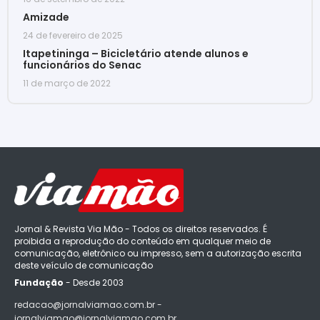
Amizade
24 de fevereiro de 2025
Itapetininga – Bicicletário atende alunos e
funcionários do Senac
11 de março de 2022
Jornal & Revista Via Mão - Todos os direitos reservados. É
proibida a reprodução do conteúdo em qualquer meio de
comunicação, eletrônico ou impresso, sem a autorização escrita
deste veículo de comunicação
Fundação
- Desde 2003
redacao@jornalviamao.com.br -
jornalviamao@jornalviamao.com.br