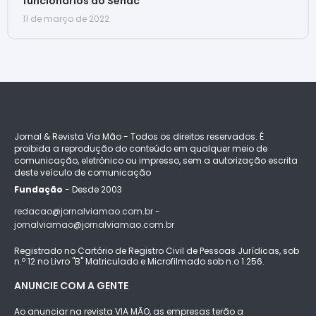
funcionários do Senac
11 de março de 2022
Jornal & Revista Via Mão - Todos os direitos reservados. É
proibida a reprodução do conteúdo em qualquer meio de
comunicação, eletrônico ou impresso, sem a autorização escrita
deste veículo de comunicação
Fundação
- Desde 2003
redacao@jornalviamao.com.br -
jornalviamao@jornalviamao.com.br
Registrado no Cartório de Registro Civil de Pessoas Jurídicas, sob
n.º 12 no Livro "B" Matriculado e Microfilmado sob n.o 1.256.
ANUNCIE COM A GENTE
Ao anunciar na revista VIA MÃO, as empresas terão a