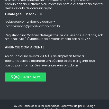
comunicação, eletrônico ou impresso, sem a autorização escrita
deste veículo de comunicação
Fundação
- Desde 2003
redacao@jornalviamao.com.br -
jornalviamao@jornalviamao.com.br
Registrado no Cartório de Registro Civil de Pessoas Jurídicas, sob
n.º 12 no Livro "B" Matriculado e Microfilmado sob n.o 1.256.
ANUNCIE COM A GENTE
Ao anunciar na revista VIA MÃO, as empresas terão a
oportunidade de alcançar um público seleto e exigente, que
busca por informações relevantes e inspiradoras.
(15) 99797-5172
©2025 Todos os direitos reservados. Desenvolvido por BT Design