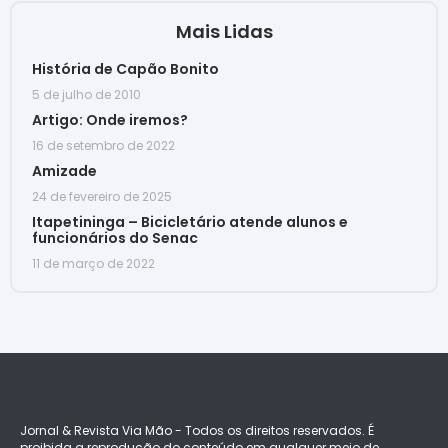
Mais Lidas
História de Capão Bonito
5 de julho de 2010
Artigo: Onde iremos?
16 de setembro de 2022
Amizade
24 de fevereiro de 2025
Itapetininga – Bicicletário atende alunos e
funcionários do Senac
11 de março de 2022
Jornal & Revista Via Mão - Todos os direitos reservados. É
proibida a reprodução do conteúdo em qualquer meio de