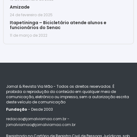
Amizade
24 de fevereiro de 2025
Itapetininga – Bicicletário atende alunos e
funcionários do Senac
11 de março de 2022
Jornal & Revista Via Mão - Todos os direitos reservados. É
proibida a reprodução do conteúdo em qualquer meio de
comunicação, eletrônico ou impresso, sem a autorização escrita
deste veículo de comunicação
Fundação
- Desde 2003
redacao@jornalviamao.com.br -
jornalviamao@jornalviamao.com.br
Registrado no Cartório de Registro Civil de Pessoas Jurídicas, sob