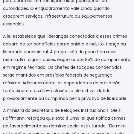
para controlar territórios, intimidar populações ou
autoridades. O enquadramento vale ainda quando
atacarem serviços, infraestrutura ou equipamentos
essenciais.
A lei estabelece que lideranças conectadas a esses crimes
deixam de ter benefícios como anistia e indulto, fiança ou
liberdade condicional. A progressão de pena fica mais
restrita. Em alguns casos, exige-se até 85% do cumprimento
em regime fechado. Os chefes de facções condenados
serão mantidos em presídios federais de segurança
máxima. Adicionalmente, os dependentes do preso não
terão direito a auxílio-reclusão se ele estiver detido
provisoriamente ou cumprindo pena privativa de liberdade.
A ministra da Secretaria de Relações Institucionais, Gleisi
Hoffmann, reforçou que esta é uma lei que tipifica crimes
de favorecimento ao domínio social estruturado. “Ele mira
as facções criminosas, que hoje são as responsáveis pelo