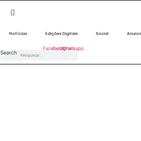
Ir
para
o
conteúdo
Notícias
Edições Digitais
Social
Anunci
Facebook
Instagram
Whatsapp
Search
Search