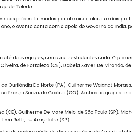
rgo de Toledo.
rsos países, formadas por até cinco alunos e dois profe
e ano, o evento conta com o apoio do Governo da Índia, p
 até duas equipes, com cinco estudantes cada. O primeir
a Oliveira, de Fortaleza (CE), Isabela Xavier De Miranda, d
de Ourilândia Do Norte (PA), Guilherme Waiandt Moraes, 
rissa França Souza, de Goiânia (GO). Ambos os grupos bra
eza (CE), Guilherme De Mare Melo, de São Paulo (SP), Mic
 Lima Bello, de Araçatuba (SP).
ntes do ensino médio de diversos países da América Lat