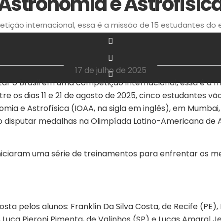
Astronomia e Astrofísic
tição internacional, essa é a missão de 15 estudantes do e
‎ ‎ ‎ ‎ ‎ ‎ ‎ ‎ ‎ ‎ ‎ ‎ ‎ ‎ ‎ ‎ ‎ ‎ ‎ ‎ ‎ ‎ ‎ ‎ ‎ ‎ ‎ ‎ ‎ ‎ ‎
17 de julho de 2025
ar o Brasil em uma competição internacional, essa é a m
tre os dias 11 e 21 de agosto de 2025, cinco estudantes v
mia e Astrofísica (IOAA, na sigla em inglês), em Mumbai, 
o disputar medalhas na Olimpíada Latino-Americana de As
iniciaram uma série de treinamentos para enfrentar os
osta pelos alunos: Franklin Da Silva Costa, de Recife (PE
 Luca Pieroni Pimenta, de Valinhos (SP) e Lucas Amaral Je