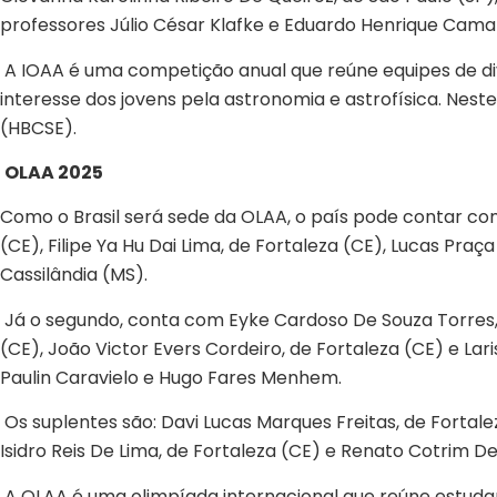
professores Júlio César Klafke e Eduardo Henrique Cama
A IOAA é uma competição anual que reúne equipes de dive
interesse dos jovens pela astronomia e astrofísica. Nest
(HBCSE).
OLAA 2025
Como o Brasil será sede da OLAA, o país pode contar com
(CE), Filipe Ya Hu Dai Lima, de Fortaleza (CE), Lucas Praç
Cassilândia (MS).
Já o segundo, conta com Eyke Cardoso De Souza Torres, 
(CE), João Victor Evers Cordeiro, de Fortaleza (CE) e La
Paulin Caravielo e Hugo Fares Menhem.
Os suplentes são: Davi Lucas Marques Freitas, de Fortal
Isidro Reis De Lima, de Fortaleza (CE) e Renato Cotrim De
A OLAA é uma olimpíada internacional que reúne estuda