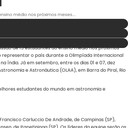
a
nsino médio nos próximos meses....
issão de 15 estudantes do ensino médio nos próximos
ão representar o país durante a Olimpíada Internacional
na Índia. Já em setembro, entre os dias 01 e 07, dez
tronomia e Astronáutica (OLAA), em Barra do Piraí, Rio
 melhores estudantes do mundo em astronomia e
), Francisco Carluccio De Andrade, de Campinas (SP),
nsen, de Itapetininga (SP). Os líderes da equipe serão os