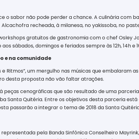
 o sabor não pode perder a chance. A culinária com ba
 Alcachofra recheada, à milanesa, no yakissoba, no pastel
orkshops gratuitos de gastronomia com o chef Osley Jos
aos sábados, domingos e feriados sempre às 12h, 14h e 1
po e na comunidade
 e Ritmos”,
um mergulho nas músicas que embalaram as ge
o desta proposta não vão faltar atrações.
á peças cenográficas que são resultado de uma parceria
a Santa Quitéria. Entre os objetivos desta parceria está
esta passarão a integrar o tema de 2018 da Santa Quitéria
presentada pela Banda Sinfônica Conselheiro Mayrink, c