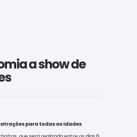
nomia a show de
es
 atrações para todas as idades
ofras, que será realizada entre os dias 6