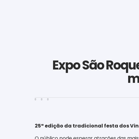
Expo São Roque
m
25ª edição da tradicional festa dos V
O público pode esperar atrações das mais 