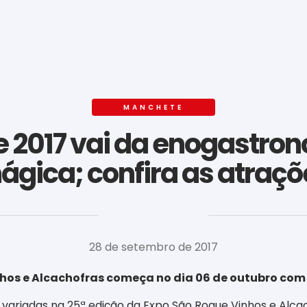
MANCHETE
 2017 vai da enogastro
ágica; confira as atraçõ
‎ ‎ ‎ ‎ ‎ ‎ ‎ ‎ ‎ ‎ ‎ ‎ ‎ ‎ ‎ ‎ ‎ ‎ ‎ ‎ ‎ ‎ ‎ ‎ ‎ ‎ ‎ ‎ ‎ ‎ ‎
28 de setembro de 2017
inhos e Alcachofras começa no dia 06 de outubro com
variadas na 25ª edição da Expo São Roque Vinhos e Alcach