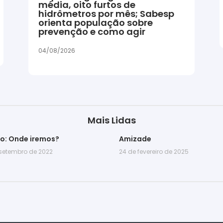
média, oito furtos de
hidrômetros por mês; Sabesp
orienta população sobre
prevenção e como agir
04/08/2026
Mais Lidas
go: Onde iremos?
Amizade
 setembro de 2022
24 de fevereiro de 2025