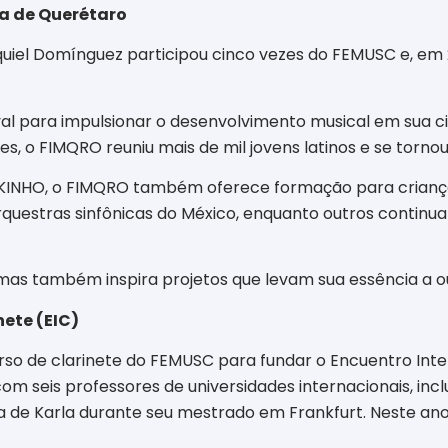
ca de Querétaro
iel Domínguez participou cinco vezes do FEMUSC e, em 20
tival para impulsionar o desenvolvimento musical em sua
s, o FIMQRO reuniu mais de mil jovens latinos e se torno
NHO, o FIMQRO também oferece formação para crianças 
rquestras sinfônicas do México, enquanto outros continu
as também inspira projetos que levam sua essência a o
nete (EIC)
urso de clarinete do FEMUSC para fundar o Encuentro Inter
 seis professores de universidades internacionais, inclu
 de Karla durante seu mestrado em Frankfurt. Neste ano,