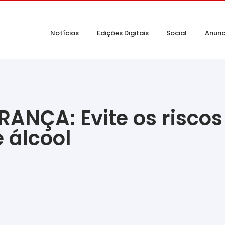
Notícias
Edições Digitais
Social
Anunc
ANÇA: Evite os risco
 álcool