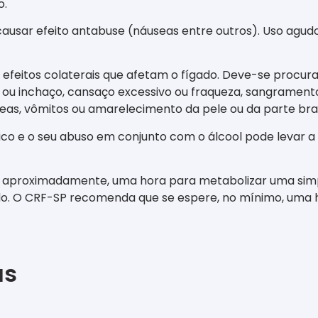
o.
sar efeito antabuse (náuseas entre outros). Uso agudo 
 efeitos colaterais que afetam o fígado. Deve-se procur
ções ou inchaço, cansaço excessivo ou fraqueza, sangram
seas, vômitos ou amarelecimento da pele ou da parte bra
co e o seu abuso em conjunto com o álcool pode levar a 
, aproximadamente, uma hora para metabolizar uma simp
o. O CRF-SP recomenda que se espere, no mínimo, uma h
as