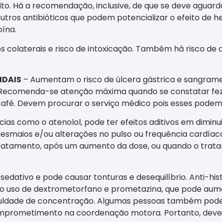
o. Há a recomendação, inclusive, de que se deve aguard
Outros antibióticos que podem potencializar o efeito de 
oína.
os colaterais e risco de intoxicação. Também há risco de d
IDAIS
– Aumentam o risco de úlcera gástrica e sangrame
cos. Recomenda-se atenção máxima quando se constatar fe
café. Devem procurar o serviço médico pois esses podem
as como o atenolol, pode ter efeitos aditivos em diminuir
 desmaios e/ou alterações no pulso ou frequência cardíac
 tratamento, após um aumento da dose, ou quando o trat
sedativo e pode causar tonturas e desequilíbrio. Anti-hi
do uso de dextrometorfano e prometazina, que pode aume
iculdade de concentração. Algumas pessoas também pode
rometimento na coordenação motora. Portanto, deve-se 