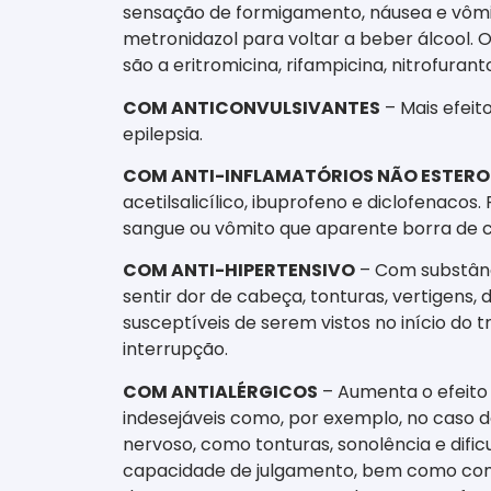
sensação de formigamento, náusea e vômit
metronidazol para voltar a beber álcool. 
são a eritromicina, rifampicina, nitrofurant
COM ANTICONVULSIVANTES
– Mais efeit
epilepsia.
COM ANTI-INFLAMATÓRIOS NÃO ESTERO
acetilsalicílico, ibuprofeno e diclofena
sangue ou vômito que aparente borra de 
COM ANTI-HIPERTENSIVO
– Com substânci
sentir dor de cabeça, tonturas, vertigens,
susceptíveis de serem vistos no início do
interrupção.
COM ANTIALÉRGICOS
– Aumenta o efeito 
indesejáveis como, por exemplo, no caso 
nervoso, como tonturas, sonolência e dif
capacidade de julgamento, bem como comp