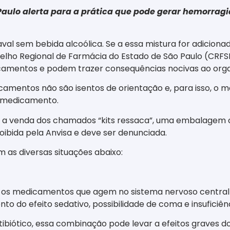
aulo alerta para a prática que pode
gerar hemorragia
val sem bebida alcoólica. Se a essa mistura for adicio
onselho Regional de Farmácia do Estado de São Paulo (CR
camentos e podem trazer consequências nocivas ao org
amentos não são isentos de orientação e, para isso, o m
r medicamento.
a venda dos chamados “kits ressaca”, uma embalagem 
ibida pela Anvisa e deve ser denunciada.
 as diversas situações abaixo:
 os medicamentos que agem no sistema nervoso central 
 do efeito sedativo, possibilidade de coma e insuficiênc
iótico, essa combinação pode levar a efeitos graves do 