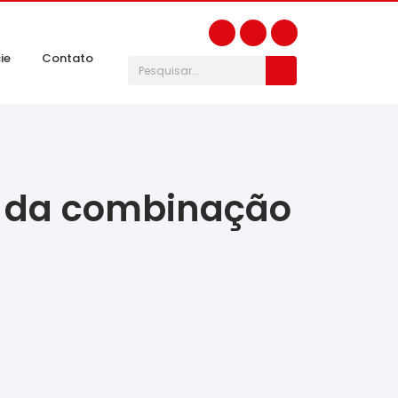
ie
Contato
s da combinação