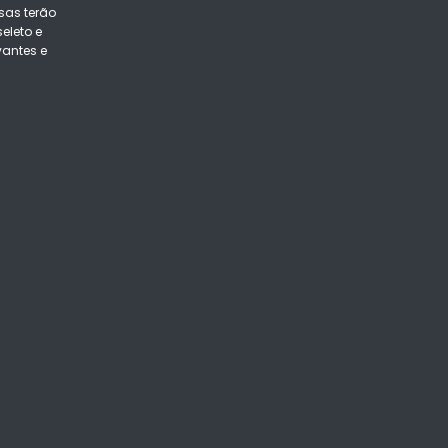
sas terão
eleto e
vantes e