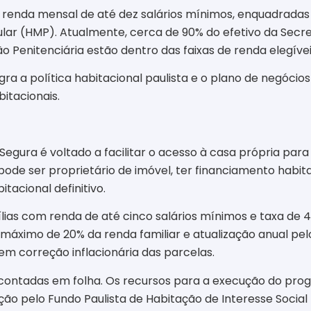
m renda mensal de até dez salários mínimos, enquadradas
lar (HMP). Atualmente, cerca de 90% do efetivo da Secre
ão Penitenciária estão dentro das faixas de renda elegív
ra a política habitacional paulista e o plano de negócio
bitacionais.
ra é voltado a facilitar o acesso à casa própria para pol
ão pode ser proprietário de imóvel, ter financiamento hab
acional definitivo.
lias com renda de até cinco salários mínimos e taxa de 
ximo de 20% da renda familiar e atualização anual pel
 correção inflacionária das parcelas.
contadas em folha. Os recursos para a execução do pr
 pelo Fundo Paulista de Habitação de Interesse Social 