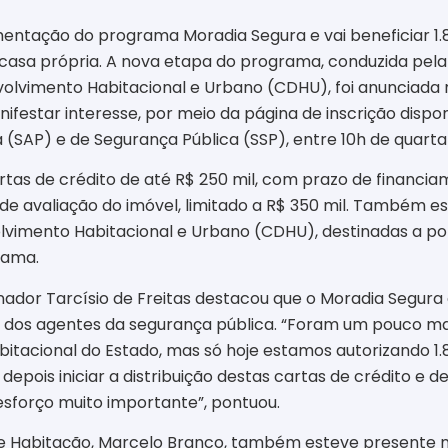
entação do programa Moradia Segura e vai beneficiar 1.
a casa própria. A nova etapa do programa, conduzida pel
vimento Habitacional e Urbano (CDHU), foi anunciada ne
ifestar interesse, por meio da página de inscrição dispo
(SAP) e de Segurança Pública (SSP), entre 10h de quarta-f
as de crédito de até R$ 250 mil, com prazo de financia
de avaliação do imóvel, limitado a R$ 350 mil. Também est
mento Habitacional e Urbano (CDHU), destinadas a policiai
rama.
nador Tarcísio de Freitas destacou que o Moradia Segur
dos agentes da segurança pública. “Foram um pouco mais
habitacional do Estado, mas só hoje estamos autorizando 1
depois iniciar a distribuição destas cartas de crédito e 
sforço muito importante”, pontuou.
 Habitação, Marcelo Branco, também esteve presente na