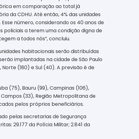
tórica em comparação ao total já
stória da CDHU. Até então, 4% das unidades
is. Esse número, considerando os 40 anos de
s policiais a terem uma condição digna de
egem a todos nós”, concluiu.
unidades habitacionais serão distribuídas
 serão implantadas na cidade de São Paulo
, Norte (180) e Sul (40). A previsão é de
uba (75), Bauru (99), Campinas (106),
dos Campos (33), Região Metropolitana de
cados pelos próprios beneficiários.
çado pelas secretarias de Segurança
as: 29.177 da Polícia Militar; 2.841 da