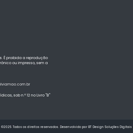
s. É proibida a reprodução
ônico ou impresso, sem a
alviamao.com.br
icas, sob n.º 12 no Livro "B"
©2025 Todos os direitos reservados. Desenvolvido por BT Design Soluções Digitais