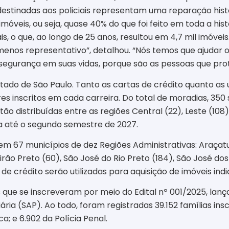
destinadas aos policiais representam uma reparação his
 imóveis, ou seja, quase 40% do que foi feito em toda a hi
is, o que, ao longo de 25 anos, resultou em 4,7 mil imóve
enos representativo”, detalhou. “Nós temos que ajudar o
 segurança em suas vidas, porque são as pessoas que prot
tado de São Paulo. Tanto as cartas de crédito quanto as 
 inscritos em cada carreira. Do total de moradias, 350
stão distribuídas entre as regiões Central (22), Leste (108)
a até o segundo semestre de 2027.
 em 67 municípios de dez Regiões Administrativas: Araçat
beirão Preto (60), São José do Rio Preto (184), São José 
de crédito serão utilizadas para aquisição de imóveis indi
que se inscreveram por meio do Edital nº 001/2025, lan
ia (SAP). Ao todo, foram registradas 39.152 famílias inscrit
ca; e 6.902 da Polícia Penal.