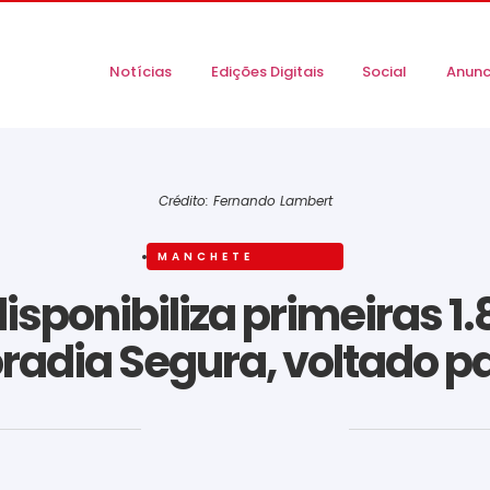
Notícias
Edições Digitais
Social
Anunc
Crédito: Fernando Lambert
MANCHETE
isponibiliza primeiras 1
adia Segura, voltado p
‎ ‎ ‎ ‎ ‎ ‎ ‎ ‎ ‎ ‎ ‎ ‎ ‎ ‎ ‎ ‎ ‎ ‎ ‎ ‎ ‎ ‎ ‎ ‎ ‎ ‎ ‎ ‎ ‎ ‎ ‎