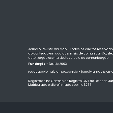
Jornal & Revista Via Mão - Todos os direitos reservado
do conteúdo em qualquer meio de comunicação, eletr
autorização escrita deste veículo de comunicação
Fundação
- Desde 2003
redacao@jornalviamao.com.br - jornalviamao@jorn
Registrado no Cartório de Registro Civil de Pessoas Juríd
Matriculado e Microfilmado sob n.o 1.256.