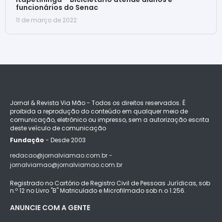
funcionários do Senac
11 de março de 2022
Jornal & Revista Via Mão - Todos os direitos reservados. É
proibida a reprodução do conteúdo em qualquer meio de
comunicação, eletrônico ou impresso, sem a autorização escrita
deste veículo de comunicação
Fundação
- Desde 2003
redacao@jornalviamao.com.br -
jornalviamao@jornalviamao.com.br
Registrado no Cartório de Registro Civil de Pessoas Jurídicas, sob
n.º 12 no Livro "B" Matriculado e Microfilmado sob n.o 1.256.
ANUNCIE COM A GENTE