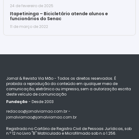
24 de fevereiro de 2025
Itapetininga – Bicicletário atende alunos e
funcionários do Senac
11 de março de 2022
Jornal & Revista Via Mão - Todos os direitos reservados. É
proibida a reprodução do conteúdo em qualquer meio de
comunicação, eletrônico ou impresso, sem a autorização escrita
deste veículo de comunicação
Fundação
- Desde 2003
redacao@jornalviamao.com.br -
jornalviamao@jornalviamao.com.br
Registrado no Cartório de Registro Civil de Pessoas Jurídicas, sob
n.º 12 no Livro "B" Matriculado e Microfilmado sob n.o 1.256.